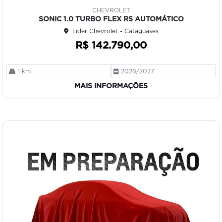
mp
CHEVROLET
art
SONIC 1.0 TURBO FLEX RS AUTOMÁTICO
ilh
Lider Chevrolet - Cataguases
e
R$ 142.790,00
1 km
2026/2027
MAIS INFORMAÇÕES