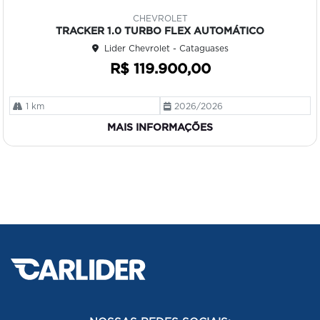
mp
CHEVROLET
art
TRACKER 1.0 TURBO FLEX AUTOMÁTICO
ilh
Lider Chevrolet - Cataguases
e
R$ 119.900,00
1 km
2026/2026
MAIS INFORMAÇÕES