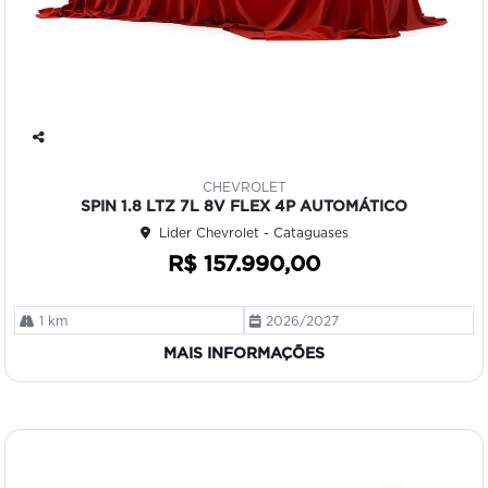
Co
mp
CHEVROLET
art
SPIN 1.8 LTZ 7L 8V FLEX 4P AUTOMÁTICO
ilh
Lider Chevrolet - Cataguases
e
R$ 157.990,00
1 km
2026/2027
MAIS INFORMAÇÕES