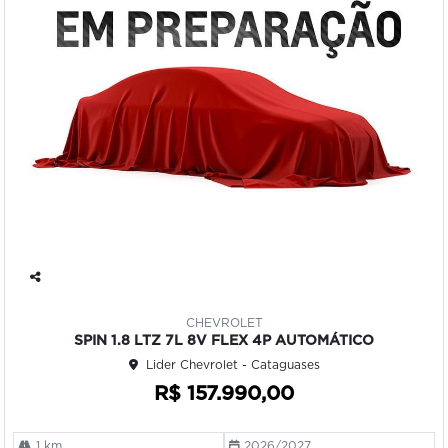
Co
mp
CHEVROLET
art
SPIN 1.8 LTZ 7L 8V FLEX 4P AUTOMÁTICO
ilh
Lider Chevrolet - Cataguases
e
R$ 157.990,00
1 km
2026/2027