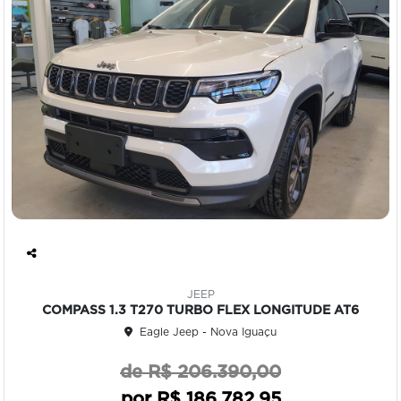
Co
mp
JEEP
art
COMPASS 1.3 T270 TURBO FLEX LONGITUDE AT6
ilh
Eagle Jeep - Nova Iguaçu
e
de R$ 206.390,00
por R$ 186.782,95