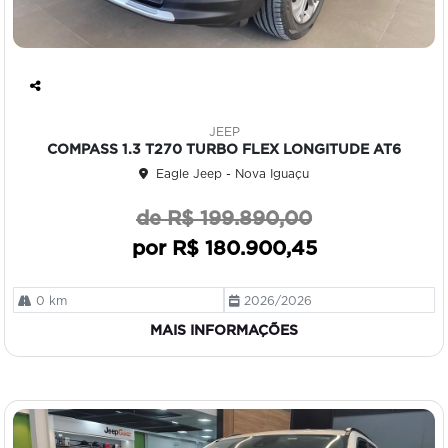
Co
mp
JEEP
art
COMPASS 1.3 T270 TURBO FLEX LONGITUDE AT6
ilh
Eagle Jeep - Nova Iguaçu
e
de R$ 199.890,00
por R$ 180.900,45
0 km
2026/2026
MAIS INFORMAÇÕES