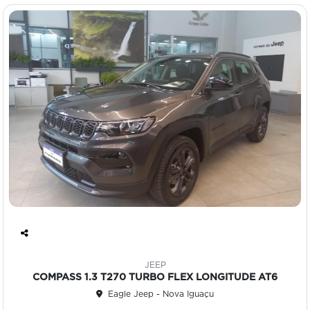
Co
mp
JEEP
art
COMPASS 1.3 T270 TURBO FLEX LONGITUDE AT6
ilh
Eagle Jeep - Nova Iguaçu
e