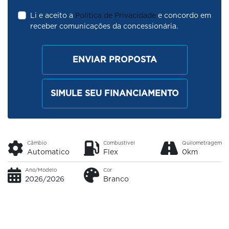
Li e aceito a
Política de Privacidade
e concordo em
receber comunicações da concessionária.
ENVIAR PROPOSTA
SIMULE SEU FINANCIAMENTO
Câmbio
Combustível
Quilometragem
Automatico
Flex
0km
Ano/Modelo
Cor
2026/2026
Branco