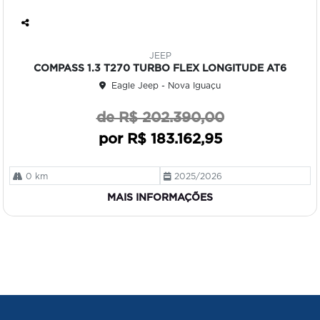
Co
mp
JEEP
art
COMPASS 1.3 T270 TURBO FLEX LONGITUDE AT6
ilh
Eagle Jeep - Nova Iguaçu
e
de R$ 202.390,00
por R$ 183.162,95
0 km
2025/2026
MAIS INFORMAÇÕES