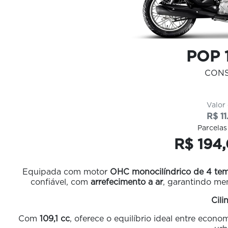
POP 1
CON
Valor
R$ 11
Parcelas
R$ 194,
Equipada com motor
OHC monocilíndrico de 4 te
confiável, com
arrefecimento a ar
, garantindo me
Cili
Com
109,1 cc
, oferece o equilíbrio ideal entre ec