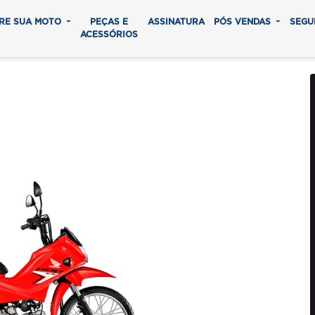
RE SUA MOTO
PEÇAS E
ASSINATURA
PÓS VENDAS
SEGU
ACESSÓRIOS
10I ES
0 parcelas