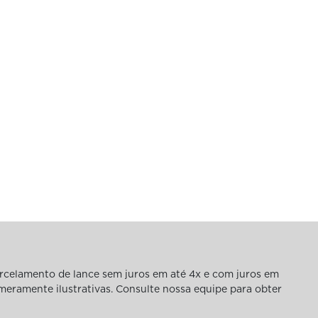
rcelamento de lance sem juros em até 4x e com juros em
 meramente ilustrativas. Consulte nossa equipe para obter