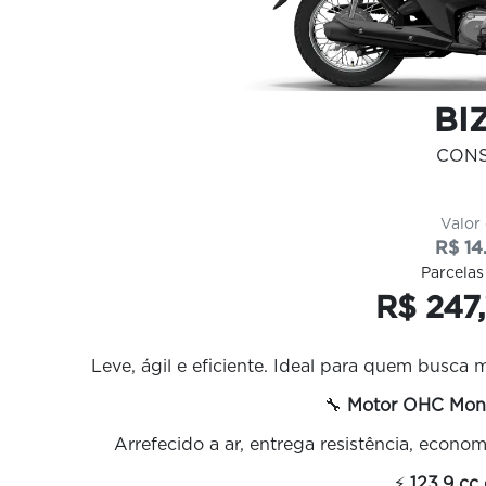
BIZ
CON
Valor
R$ 14
Parcelas
R$ 247
Leve, ágil e eficiente. Ideal para quem busca 
🔧
Motor OHC Mono
Arrefecido a ar, entrega resistência, econo
⚡
123,9 cc 