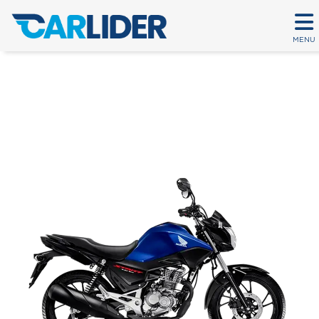
MENU
CG 160 START
Em até 80 parcelas