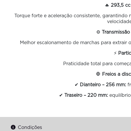
🔥
293,5 cc
Torque forte e aceleração consistente, garantindo
velocidade
⚙️
Transmissão
Melhor escalonamento de marchas para extrair 
⚡
Parti
Praticidade total para começa
🛑
Freios a dis
✔
Dianteiro – 256 mm:
fr
✔
Traseiro – 220 mm:
equilíbri
Condições