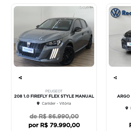
Co
Co
mp
mp
PEUGEOT
art
art
ARGO 
208 1.0 FIREFLY FLEX STYLE MANUAL
ilh
ilh
Carlider - Vitória
e
e
de R$ 86.990,00
por R$ 79.990,00