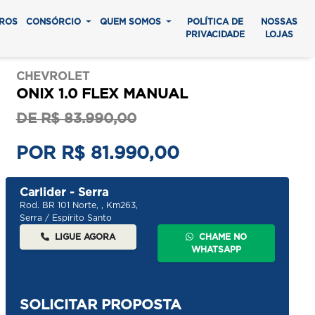
ROS
CONSÓRCIO
QUEM SOMOS
POLÍTICA DE
NOSSAS
PRIVACIDADE
LOJAS
CHEVROLET
ONIX 1.0 FLEX MANUAL
DE R$ 83.990,00
POR R$ 81.990,00
Carlider - Serra
Rod. BR 101 Norte, , Km263,
Serra / Espírito Santo
LIGUE AGORA
CHAME NO
WHATSAPP
SOLICITAR PROPOSTA