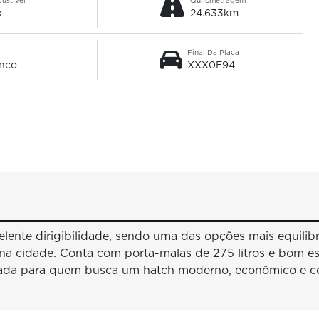
ustível
Quilometragem
x
24.633km
Final Da Placa
nco
XXX0E94
elente dirigibilidade, sendo uma das opções mais equili
o na cidade. Conta com porta-malas de 275 litros e bom e
rada para quem busca um hatch moderno, econômico e conf