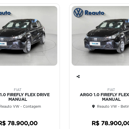
Co
mp
FIAT
FIAT
art
1.0 FIREFLY FLEX DRIVE
ARGO 1.0 FIREFLY FLEX
ilh
MANUAL
MANUAL
e
Reauto VW - Contagem
Reauto VW - Beti
R$ 78.900,00
R$ 78.900,0