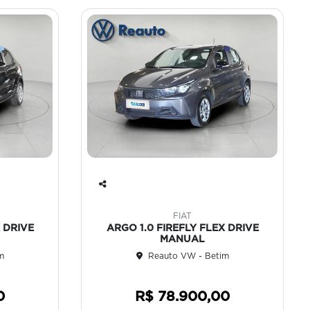
Co
mp
FIAT
art
 DRIVE
ARGO 1.0 FIREFLY FLEX DRIVE
ilh
MANUAL
e
m
Reauto VW - Betim
0
R$ 78.900,00