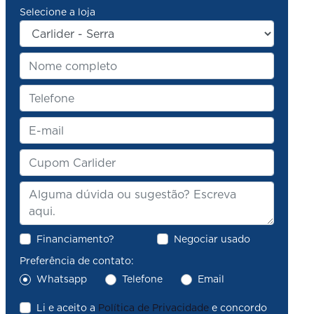
Selecione a loja
Financiamento?
Negociar usado
Preferência de contato:
Whatsapp
Telefone
Email
Li e aceito a
Política de Privacidade
e concordo