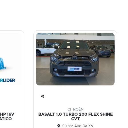
Co
mp
CITROËN
art
THP 16V
BASALT 1.0 TURBO 200 FLEX SHINE
ilh
ÁTICO
CVT
e
Sulpar Alto Da XV