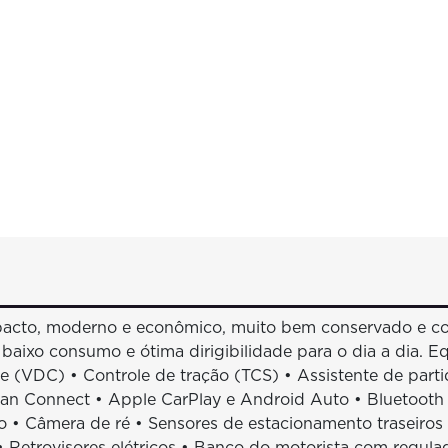
acto, moderno e econômico, muito bem conservado e co
 baixo consumo e ótima dirigibilidade para o dia a dia. E
e (VDC) • Controle de tração (TCS) • Assistente de pa
Nissan Connect • Apple CarPlay e Android Auto • Bluetoo
o • Câmera de ré • Sensores de estacionamento traseiros 
s • Retrovisores elétricos • Banco do motorista com regul