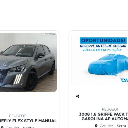
Co
mp
PEUGEOT
art
3008 1.6 GRIFFE PACK 
PEUGEOT
ilh
GASOLINA 4P AUTOM
IREFLY FLEX STYLE MANUAL
e
Carlider - Serra
Carlider - Vitória