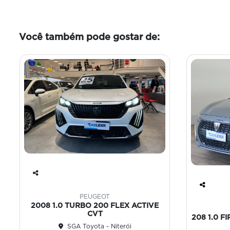
Você também pode gostar de:
Co
mp
Co
PEUGEOT
art
mp
2008 1.0 TURBO 200 FLEX ACTIVE
ilh
art
CVT
208 1.0 F
e
ilh
SGA Toyota - Niterói