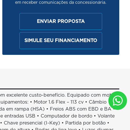
em receber comunicações da concessionária.
ENVIAR PROPOSTA
SIMULE SEU FINANCIAMENTO
m excelente custo-benefício. Equipado com motor
quipamentos: • Motor 1.6 Flex – 113 cv • Câmbio
rtida em rampa (HSA) • Freios ABS com EBD e BA •
th e entradas USB • Computador de bordo • Volante
• Chave presencial (I-Key) • Partida por botão •
agem de altura • Rodas de liga leve • Luzes diurnas