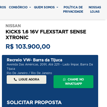
ROS
CONSÓRCIO
QUEM SOMOS
POLÍTICA DE
NOSSAS
PRIVACIDADE
LOJAS
NISSAN
KICKS 1.6 16V FLEXSTART SENSE
XTRONIC
R$ 103.900,00
Recreio VW- Barra da Tijuca
Avenida Das Américas, 2091, Até 2211 - Lado Ímpar, Barra Da
Tijuca
Rio De Janeiro / Rio De Janeiro
LIGUE AGORA
CHAME NO
WHATSAPP
SOLICITAR PROPOSTA