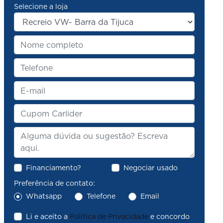
Selecione a loja
Financiamento?
Negociar usado
Preferência de contato:
Whatsapp
Telefone
Email
Li e aceito a
Política de Privacidade
e concordo