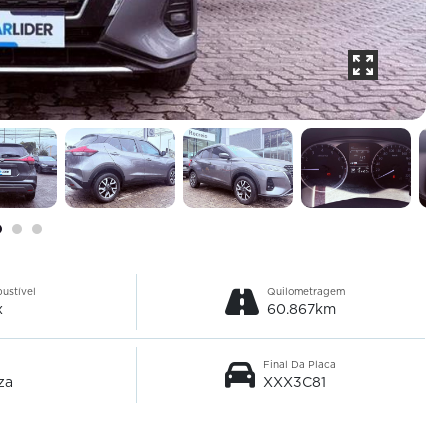
ustível
Quilometragem
x
60.867km
Final Da Placa
za
XXX3C81