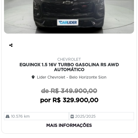
Co
mp
CHEVROLET
art
EQUINOX 1.5 16V TURBO GASOLINA RS AWD
ilh
AUTOMÁTICO
e
Lider Chevrolet - Belo Horizonte Sion
de R$ 349.900,00
por R$ 329.900,00
10.576 km
2025/2025
MAIS INFORMAÇÕES