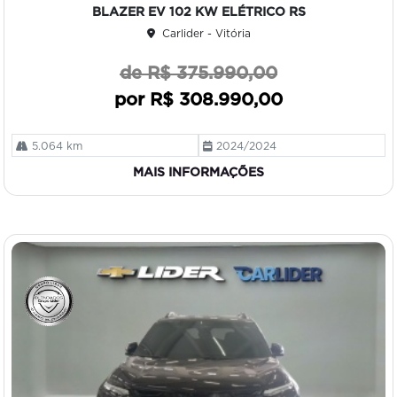
art
BLAZER EV 102 KW ELÉTRICO RS
ilh
Carlider - Vitória
e
de R$ 375.990,00
por R$ 308.990,00
5.064 km
2024/2024
MAIS INFORMAÇÕES