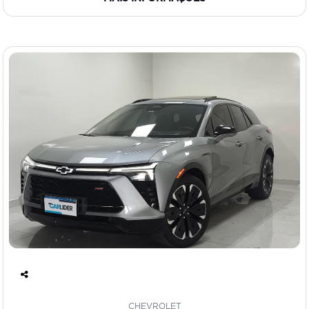
Co
mp
CHEVROLET