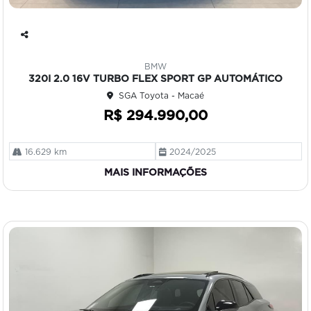
Co
mp
BMW
art
320I 2.0 16V TURBO FLEX SPORT GP AUTOMÁTICO
ilh
SGA Toyota - Macaé
e
R$ 294.990,00
16.629 km
2024/2025
MAIS INFORMAÇÕES