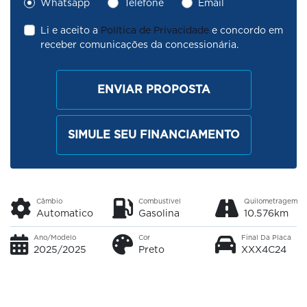
Whatsapp
Telefone
Email
Li e aceito a
Política de Privacidade
e concordo em
receber comunicações da concessionária.
ENVIAR PROPOSTA
SIMULE SEU FINANCIAMENTO
Câmbio
Combustível
Quilometragem
Automatico
Gasolina
10.576km
Ano/Modelo
Cor
Final Da Placa
2025/2025
Preto
XXX4C24