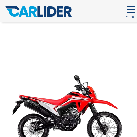
MENU
XR 300L TORNADO 2025
Em até 80 parcelas