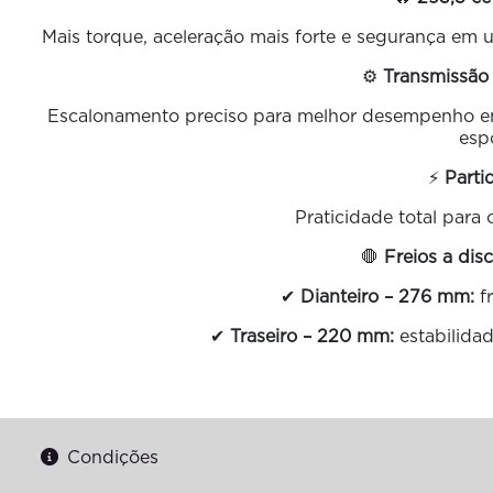
Mais torque, aceleração mais forte e segurança em u
⚙️
Transmissão
Escalonamento preciso para melhor desempenho em 
espo
⚡
Parti
Praticidade total para 
🛑
Freios a dis
✔
Dianteiro – 276 mm:
fr
✔
Traseiro – 220 mm:
estabilidad
Condições