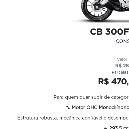
CB 300F
CON
Valor
R$ 28
Parcelas
R$ 470,
Para quem quer subir de categoria
🔧
Motor OHC Monocilíndric
Estrutura robusta, mecânica confiável e desempe
🔥
293,5 cc