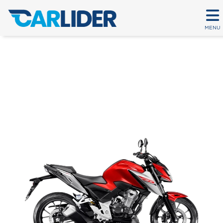
MENU
CB 300F TWISTER CBS
Em até 80 parcelas