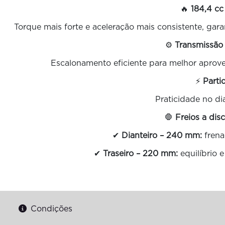
🔥
184,4 cc
Torque mais forte e aceleração mais consistente, ga
⚙️
Transmissão
Escalonamento eficiente para melhor aprov
⚡
Parti
Praticidade no dia
🛑
Freios a dis
✔
Dianteiro – 240 mm:
frena
✔
Traseiro – 220 mm:
equilíbrio 
Condições