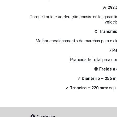
🔥
293,
Torque forte e aceleração consistente, garant
veloci
⚙️
Transmis
Melhor escalonamento de marchas para extr
⚡
Pa
Praticidade total para co
🛑
Freios a
✔
Dianteiro – 256 m
✔
Traseiro – 220 mm:
equil
Condições