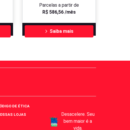
Parcelas a partir de
R$ 586,56 /mês
Saiba mais
ÓDIGO DE ÉTICA
Desacelere. Seu
OSSAS LOJAS
bem maior é a
vida.