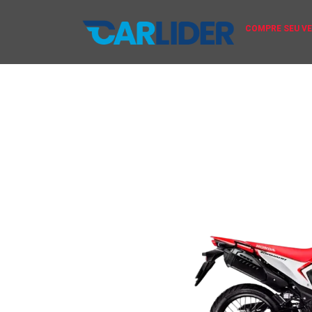
COMPRE SEU V
XR 300L
Em a