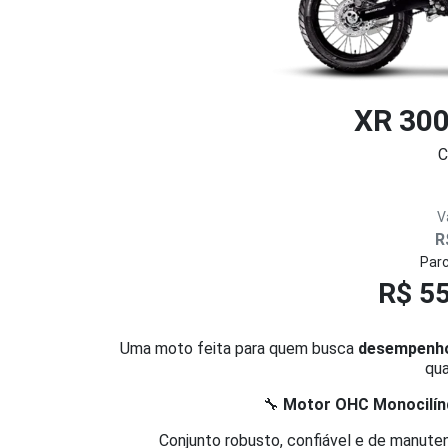
XR 30
C
V
R
Parc
R$ 55
Uma moto feita para quem busca
desempenho 
qua
🔧
Motor OHC Monocilínd
Conjunto robusto, confiável e de manutenç