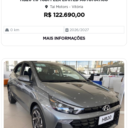
ilh
Tai Motors - Vitória
e
R$ 122.690,00
0 km
2026/2027
MAIS INFORMAÇÕES