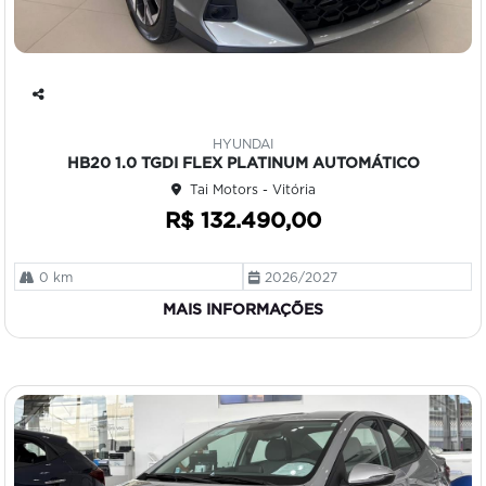
Co
mp
HYUNDAI
art
HB20 1.0 TGDI FLEX PLATINUM AUTOMÁTICO
ilh
Tai Motors - Vitória
e
R$ 132.490,00
0 km
2026/2027
MAIS INFORMAÇÕES