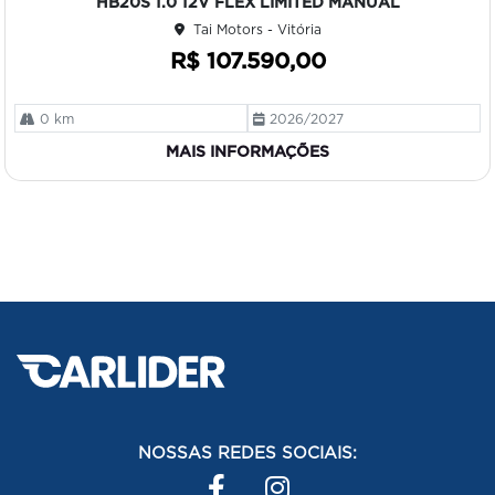
HB20S 1.0 12V FLEX LIMITED MANUAL
ilh
Tai Motors - Vitória
e
R$ 107.590,00
0 km
2026/2027
MAIS INFORMAÇÕES
NOSSAS REDES SOCIAIS: