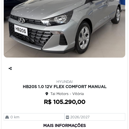
Co
mp
HYUNDAI
art
HB20S 1.0 12V FLEX COMFORT MANUAL
ilh
Tai Motors - Vitória
e
R$ 105.290,00
0 km
2026/2027
MAIS INFORMAÇÕES