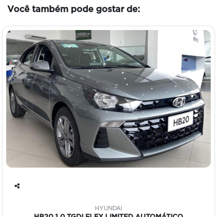
Você também pode gostar de:
Co
mp
HYUNDAI
art
HB20 1.0 TGDI FLEX LIMITED AUTOMÁTICO