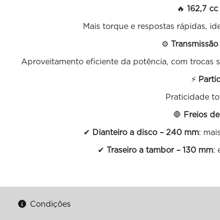
🔥
162,7 cc
Mais torque e respostas rápidas, id
⚙️
Transmissão
Aproveitamento eficiente da potência, com trocas 
⚡
Parti
Praticidade tot
🛑
Freios de 
✔
Dianteiro a disco – 240 mm
: mai
✔
Traseiro a tambor – 130 mm
:
Condições