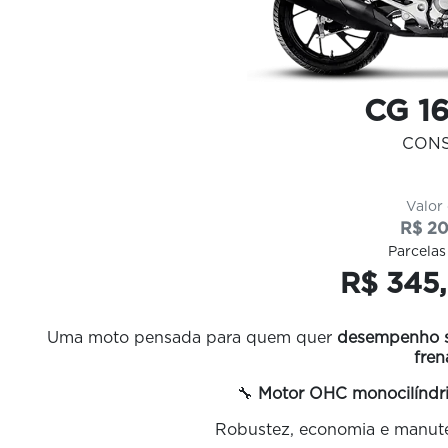
CG 1
CON
Valor
R$ 20
Parcelas
R$ 345,
Uma moto pensada para quem quer
desempenho su
fre
🔧
Motor OHC monocilíndric
Robustez, economia e manuten