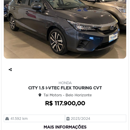
Co
mp
HONDA
art
CITY 1.5 I-VTEC FLEX TOURING CVT
ilh
Tai Motors - Belo Horizonte
e
R$ 117.900,00
41.592 km
2023/2024
MAIS INFORMAÇÕES