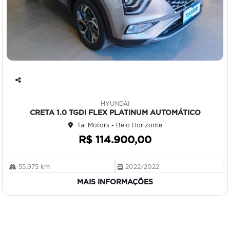
Co
mp
HYUNDAI
art
CRETA 1.0 TGDI FLEX PLATINUM AUTOMÁTICO
ilh
Tai Motors - Belo Horizonte
e
R$ 114.900,00
55.975 km
2022/2022
MAIS INFORMAÇÕES