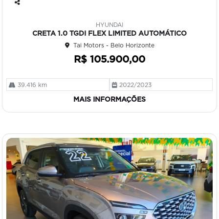
Co
mp
HYUNDAI
art
CRETA 1.0 TGDI FLEX LIMITED AUTOMÁTICO
ilh
Tai Motors - Belo Horizonte
e
R$ 105.900,00
39.416 km
2022/2023
MAIS INFORMAÇÕES