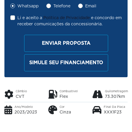
Whatsapp
Telefone
Email
Li e aceito a
Política de Privacidade
e concordo em
receber comunicações da concessionária.
ENVIAR PROPOSTA
SIMULE SEU FINANCIAMENTO
Câmbio
Combustível
Quilometragem
CVT
Flex
73.307km
Ano/Modelo
Cor
Final Da Placa
2023/2023
Cinza
XXX1F23