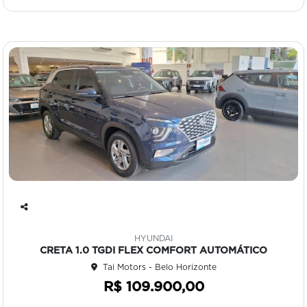
Co
mp
HYUNDAI
art
CRETA 1.0 TGDI FLEX COMFORT AUTOMÁTICO
ilh
Tai Motors - Belo Horizonte
e
R$ 109.900,00