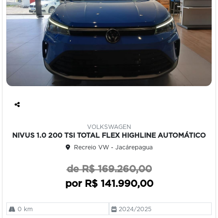
Co
mp
VOLKSWAGEN
art
NIVUS 1.0 200 TSI TOTAL FLEX HIGHLINE AUTOMÁTICO
ilh
Recreio VW - Jacárepagua
e
de R$ 169.260,00
por R$ 141.990,00
0 km
2024/2025