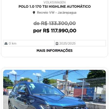
VOLKSWAGEN
art
POLO 1.0 170 TSI HIGHLINE AUTOMÁTICO
ilh
Recreio VW - Jacárepagua
e
de R$ 133.300,00
por R$ 117.990,00
0 km
2025/2025
MAIS INFORMAÇÕES