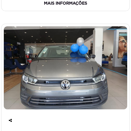
MAIS INFORMAÇÕES
Co
mp