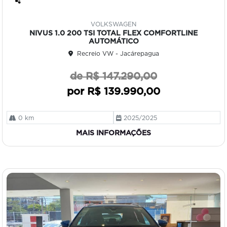
Co
mp
VOLKSWAGEN
art
NIVUS 1.0 200 TSI TOTAL FLEX COMFORTLINE
ilh
AUTOMÁTICO
e
Recreio VW - Jacárepagua
de R$ 147.290,00
por R$ 139.990,00
0 km
2025/2025
MAIS INFORMAÇÕES