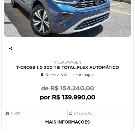
Co
mp
VOLKSWAGEN
art
T-CROSS 1.0 200 TSI TOTAL FLEX AUTOMÁTICO
ilh
Recreio VW - Jacárepagua
e
de R$ 154.240,00
por R$ 139.990,00
0 km
2025/2025
MAIS INFORMAÇÕES