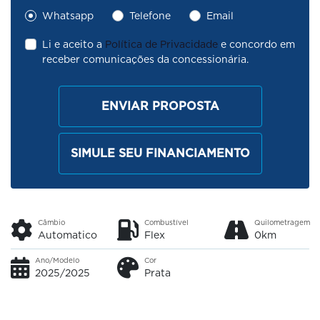
Whatsapp
Telefone
Email
Li e aceito a
Política de Privacidade
e concordo em
receber comunicações da concessionária.
ENVIAR PROPOSTA
SIMULE SEU FINANCIAMENTO
Câmbio
Combustível
Quilometragem
Automatico
Flex
0km
Ano/Modelo
Cor
2025/2025
Prata