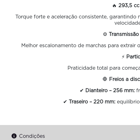
🔥
293,5 cc
Torque forte e aceleração consistente, garantindo
velocidade
⚙️
Transmissão
Melhor escalonamento de marchas para extrair 
⚡
Parti
Praticidade total para começa
🛑
Freios a dis
✔
Dianteiro – 256 mm:
fr
✔
Traseiro – 220 mm:
equilíbri
Condições