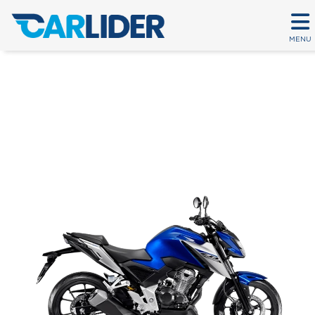
MENU
CB 300F TWISTER ABS
Em até 80 parcelas