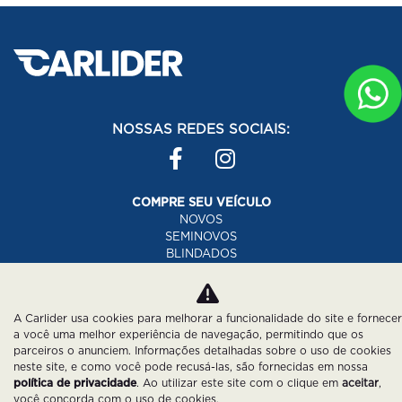
NOSSAS REDES SOCIAIS:
COMPRE SEU VEÍCULO
NOVOS
SEMINOVOS
BLINDADOS
COMPRE SUA MOTO
NOVAS
SEMINOVAS
A Carlider usa cookies para melhorar a funcionalidade do site e fornecer
PEÇAS E ACESSÓRIOS
a você uma melhor experiência de navegação, permitindo que os
ASSINATURA
parceiros o anunciem. Informações detalhadas sobre o uso de cookies
SEGUROS
neste site, e como você pode recusá-las, são fornecidas em nossa
CONSÓRCIO
política de privacidade
. Ao utilizar este site com o clique em
aceitar
,
CONSORCIO DE CARROS
você concorda com o uso de cookies.