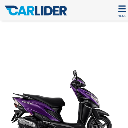
MENU
ELITE 125
Em até 80 parcelas