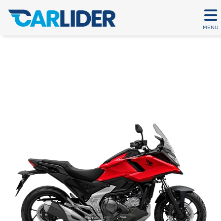
MENU
NC 750X MT
Em até 80 parcelas