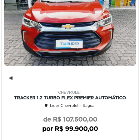
Co
mp
CHEVROLET
art
TRACKER 1.2 TURBO FLEX PREMIER AUTOMÁTICO
ilh
Lider Chevrolet - Itaguaí
e
de R$ 107.500,00
por R$ 99.900,00