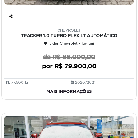
Co
mp
CHEVROLET
art
TRACKER 1.0 TURBO FLEX LT AUTOMÁTICO
ilh
Lider Chevrolet - Itaguaí
e
de R$ 86.000,00
por R$ 79.900,00
77.500 km
2020/2021
MAIS INFORMAÇÕES