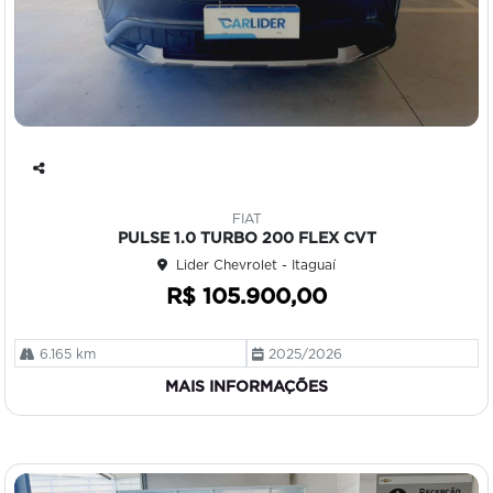
Co
mp
FIAT
art
PULSE 1.0 TURBO 200 FLEX CVT
ilh
Lider Chevrolet - Itaguaí
e
R$ 105.900,00
6.165 km
2025/2026
MAIS INFORMAÇÕES