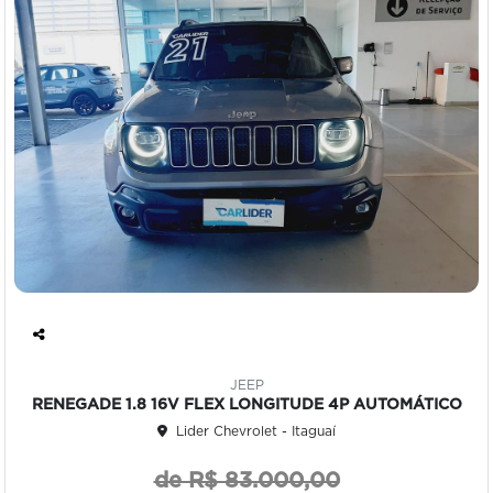
Co
mp
JEEP
art
RENEGADE 1.8 16V FLEX LONGITUDE 4P AUTOMÁTICO
ilh
Lider Chevrolet - Itaguaí
e
de R$ 83.000,00