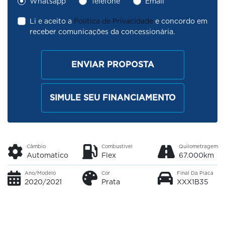
Whatsapp
Telefone
Email
Li e aceito a
Política de Privacidade
e concordo em
receber comunicações da concessionária.
ENVIAR PROPOSTA
SIMULE SEU FINANCIAMENTO
Câmbio
Combustível
Quilometragem
Automatico
Flex
67.000km
Ano/Modelo
Cor
Final Da Placa
2020/2021
Prata
XXX1B35