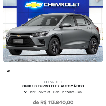
Co
mp
CHEVROLET
art
ONIX 1.0 TURBO FLEX AUTOMÁTICO
ilh
Lider Chevrolet - Belo Horizonte Sion
e
de R$ 113.840,00