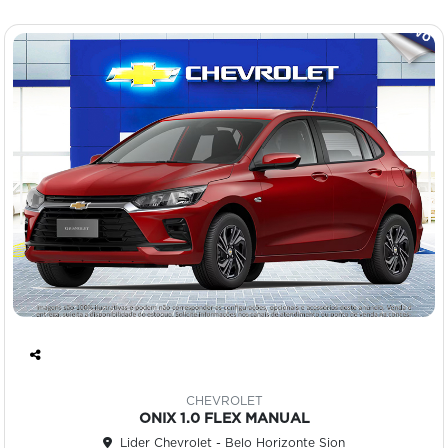
Co
mp
CHEVROLET
art
ONIX 1.0 FLEX MANUAL
ilh
Lider Chevrolet - Belo Horizonte Sion
e