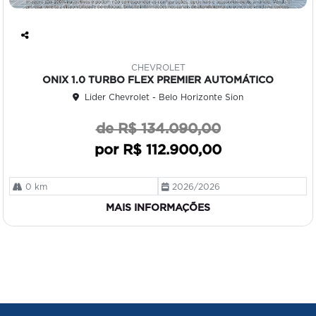
Co
mp
CHEVROLET
art
ONIX 1.0 TURBO FLEX PREMIER AUTOMÁTICO
ilh
Lider Chevrolet - Belo Horizonte Sion
e
de R$ 134.090,00
por R$ 112.900,00
0 km
2026/2026
MAIS INFORMAÇÕES