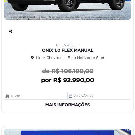
Co
mp
CHEVROLET
art
ONIX 1.0 FLEX MANUAL
ilh
Lider Chevrolet - Belo Horizonte Sion
e
de R$ 106.190,00
por R$ 92.990,00
0 km
2026/2027
MAIS INFORMAÇÕES