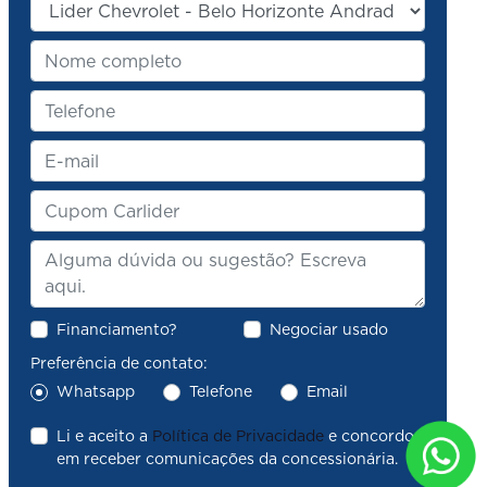
Financiamento?
Negociar usado
Preferência de contato:
Whatsapp
Telefone
Email
Li e aceito a
Política de Privacidade
e concordo
em receber comunicações da concessionária.