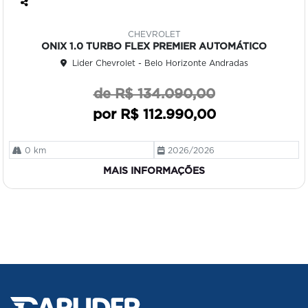
Co
mp
CHEVROLET
art
ONIX 1.0 TURBO FLEX PREMIER AUTOMÁTICO
ilh
Lider Chevrolet - Belo Horizonte Andradas
e
de R$ 134.090,00
por R$ 112.990,00
0 km
2026/2026
MAIS INFORMAÇÕES