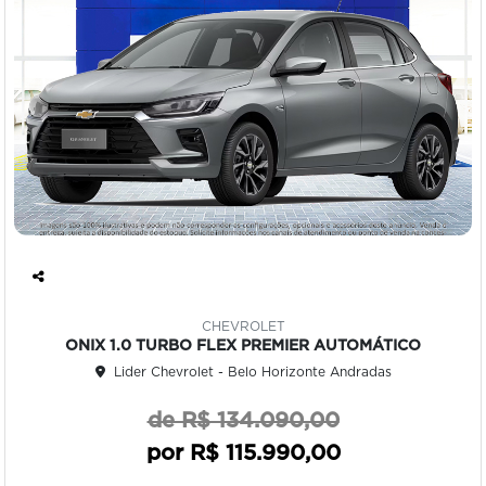
Co
mp
CHEVROLET
art
ONIX 1.0 TURBO FLEX PREMIER AUTOMÁTICO
ilh
Lider Chevrolet - Belo Horizonte Andradas
e
de R$ 134.090,00
por R$ 115.990,00