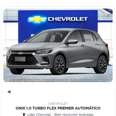
Co
mp
CHEVROLET
art
ONIX 1.0 TURBO FLEX PREMIER AUTOMÁTICO
ilh
Lider Chevrolet - Belo Horizonte Andradas
e