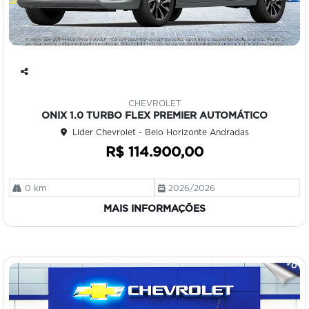
Co
mp
CHEVROLET
art
ONIX 1.0 TURBO FLEX PREMIER AUTOMÁTICO
ilh
Lider Chevrolet - Belo Horizonte Andradas
e
R$ 114.900,00
0 km
2026/2026
MAIS INFORMAÇÕES