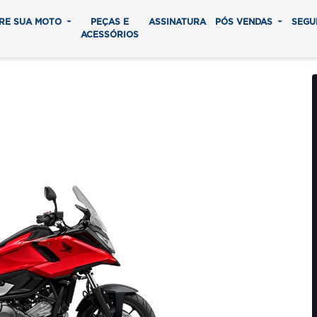
RE SUA MOTO
PEÇAS E
ASSINATURA
PÓS VENDAS
SEGU
ACESSÓRIOS
50X MT
0 parcelas